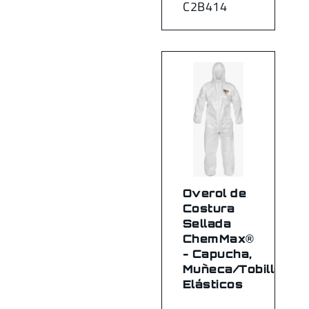
C2B414
Overol de
Costura
Sellada
ChemMax®
- Capucha,
Muñeca/Tobillo
Elásticos