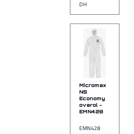
DH
Micromax
NS
Economy
overol -
EMN428
EMN428