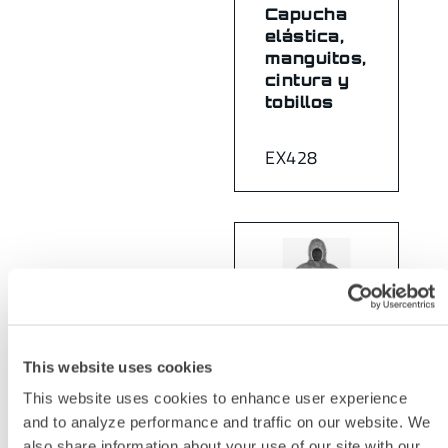
Capucha
elástica,
manguitos,
cintura y
tobillos
EX428
This website uses cookies
This website uses cookies to enhance user experience
and to analyze performance and traffic on our website. We
Overol
also share information about your use of our site with our