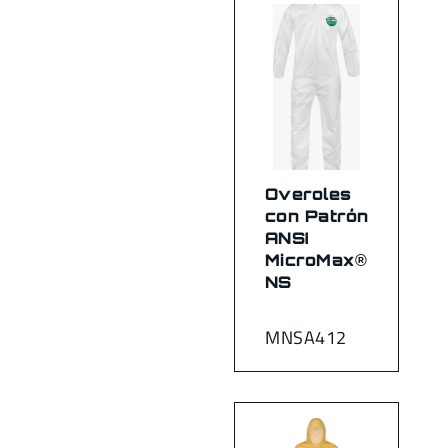
Overoles
con Patrón
ANSI
MicroMax®
NS
MNSA412