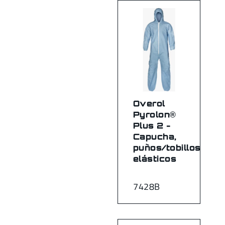
Overol
Pyrolon®
Plus 2 -
Capucha,
puños/tobillos
elásticos
7428B