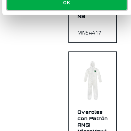
OK
ANSI
MicroMax®
NS
MNSA417
Overoles
con Patrón
ANSI