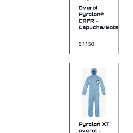
Overol
Pyrolon®
CRFR -
Capucha/Botas
51150
Pyrolon XT
overol -