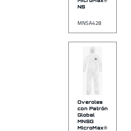
MicroMax®
NS
MNSA428
Overoles
con Patrón
Global
MNSG
MicroMax®