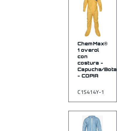
ChemMax®
1 overol
con
costura -
Capucha/Botas
- COPIA
C1S414Y-1