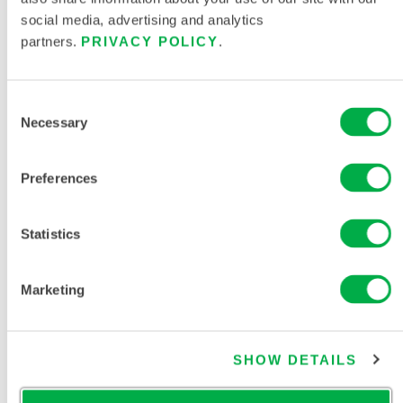
ChemMax®
social media, advertising and analytics
- Capucha
con Ajuste
partners.
PRIVACY POLICY
.
para
Respirador/Botas
Consent
Necessary
Selection
C3T151
Preferences
Statistics
Marketing
SHOW DETAILS
Overoles
con Patrón