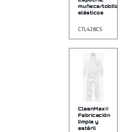
muñeca/tobillo
elásticos
CTL428CS
CleanMax®
Fabricación
limpia y
estéril