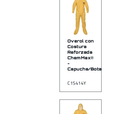
Overol con
Costura
Reforzada
ChemMax®
-
Capucha/Botas
C1S414Y