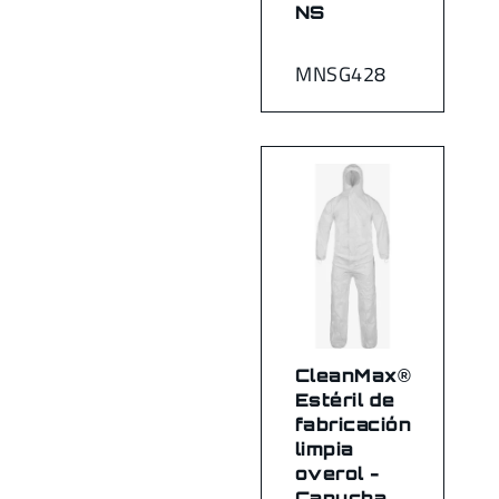
NS
MNSG428
CleanMax®
Estéril de
fabricación
limpia
overol -
Capucha,