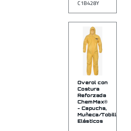
C1B428Y
Overol con
Costura
Reforzada
ChemMax®
- Capucha,
Muñeca/Tobillo
Elásticos