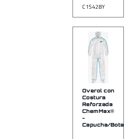
C1S428Y
Overol con
Costura
Reforzada
ChemMax®
-
Capucha/Botas