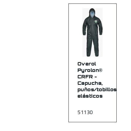
Overol
Pyrolon®
CRFR -
Capucha,
puños/tobillos
elásticos
51130