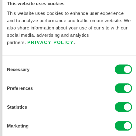
This website uses cookies
This website uses cookies to enhance user experience
and to analyze performance and traffic on our website. We
also share information about your use of our site with our
DOCUMENTACIÓN DEL
PRODUCTO
social media, advertising and analytics
partners.
PRIVACY POLICY
.
7.0 OZ ALGODÓN OVEROL
Consent
TALLAJE ESTÁNDAR FR
Necessary
Selection
DOCUMENTOS RELACIONADOS
Preferences
Statistics
Disponible en estas regiones de venta: CANADÁ, EE.UU.,
Marketing
MÉXICO, AMÉRICA DEL SUR.