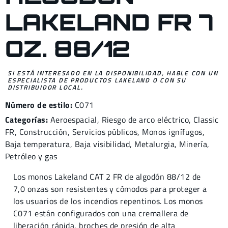
LAKELAND FR 7
OZ. 88/12
SI ESTÁ INTERESADO EN LA DISPONIBILIDAD, HABLE CON UN
ESPECIALISTA DE PRODUCTOS LAKELAND O CON SU
DISTRIBUIDOR LOCAL.
Número de estilo:
C071
Categorías:
Aeroespacial
,
Riesgo de arco eléctrico
,
Classic
FR
,
Construcción
,
Servicios públicos
,
Monos
ignífugos
,
Baja temperatura
,
Baja visibilidad
,
Metalurgia
,
Minería
,
Petróleo y gas
Los monos Lakeland CAT 2 FR de algodón 88/12 de
7,0 onzas son resistentes y cómodos para proteger a
los usuarios de los incendios repentinos. Los monos
C071 están configurados con una cremallera de
liberación rápida, broches de presión de alta