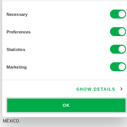
DOCUMENTACIÓN DEL
PRODUCTO
Consent
Necessary
Selection
PYROLON CRFR RESISTENCIA
QUÍMICA Y RESISTENCIA A LAS
Preferences
LLAMAS EN UNA SOLA PRENDA
DE PROTECCIÓN DESECHABLE
Statistics
TABLA DE TALLAS DE ROPA
QUÍMICA Y DESECHABLE
Marketing
DOCUMENTOS RELACIONADOS
SHOW DETAILS
OK
Disponible en estas regiones de venta: CANADÁ, EE.UU.,
MÉXICO.