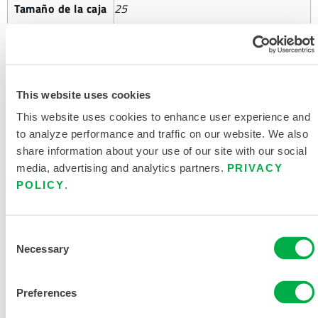
Tamaño de la caja
25
This website uses cookies
SOLICITAR MÁS INFORMACIÓN
This website uses cookies to enhance user experience and
to analyze performance and traffic on our website. We also
share information about your use of our site with our social
media, advertising and analytics partners.
PRIVACY
POLICY
.
DOCUMENTACIÓN DEL
Consent
PRODUCTO
Necessary
Selection
TABLA DE TALLAS DE ROPA
Preferences
QUÍMICA Y DESECHABLE