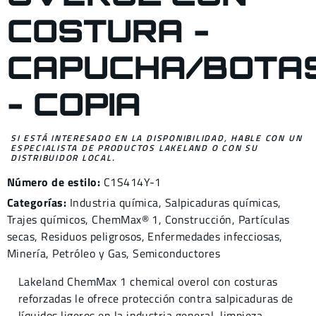
COSTURA -
CAPUCHA/BOTA
- COPIA
SI ESTÁ INTERESADO EN LA DISPONIBILIDAD, HABLE CON UN
ESPECIALISTA DE PRODUCTOS LAKELAND O CON SU
DISTRIBUIDOR LOCAL.
Número de estilo:
C1S414Y-1
Categorías:
Industria química
,
Salpicaduras químicas
,
Trajes químicos
,
ChemMax® 1
,
Construcción
,
Partículas
secas
,
Residuos peligrosos
,
Enfermedades infecciosas
,
Minería
,
Petróleo y Gas
,
Semiconductores
Lakeland ChemMax 1 chemical overol con costuras
reforzadas le ofrece protección contra salpicaduras de
líquidos ligeros en la industria general, limpieza