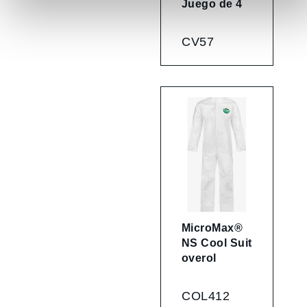
Juego de 4
CV57
MicroMax®
NS Cool Suit
overol
COL412