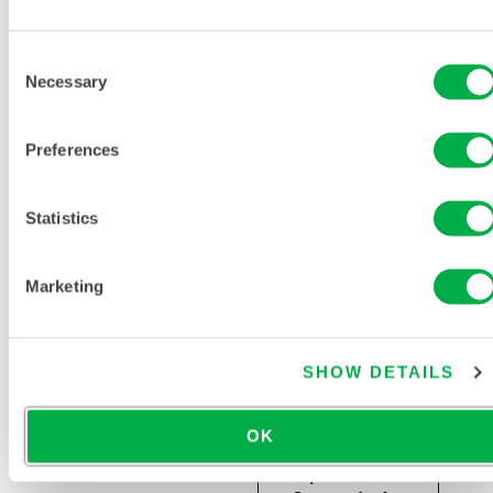
Polialgodón
Consent
CV55
Necessary
Selection
Preferences
Statistics
Marketing
SHOW DETAILS
Chaleco
Lakeland
Cool -
OK
Insertos de
repuesto -