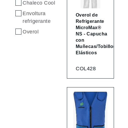
Chaleco Cool
Envoltura
Overol de
refrigerante
Refrigerante
MicroMax®
Overol
NS - Capucha
con
Muñecas/Tobillos
Elásticos
COL428