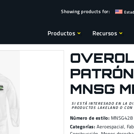
Esta
Productos
Recursos
OVEROL
PATRÓN
MNSG M
SI ESTÁ INTERESADO EN LA D
PRODUCTOS LAKELAND O CON 
Número de estilo:
MNSG428
Categorías:
Aeroespacial
,
Fab
Construcción
,
Monos desecha