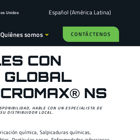
Español (América Latina)
dos Unidos
Quiénes somos
CONTÁCTENOS
ES CON
 GLOBAL
ICROMAX® NS
ISPONIBILIDAD, HABLE CON UN ESPECIALISTA DE
SU DISTRIBUIDOR LOCAL.
ricación química
,
Salpicaduras químicas
,
bles
,
Partículas secas
,
Enfermedades infecciosas
,