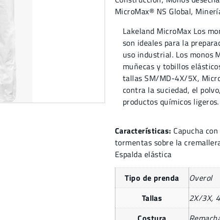
MicroMax® NS Global
,
Minerí
Lakeland MicroMax Los mono
son ideales para la prepara
uso industrial. Los monos
muñecas y tobillos elástico
tallas SM/MD-4X/5X, MicroM
contra la suciedad, el polvo
productos químicos ligeros.
Características:
Capucha con 
tormentas sobre la cremallera
Espalda elástica
Tipo de prenda
Overol
Tallas
2X/3X, 
Costura
Remach