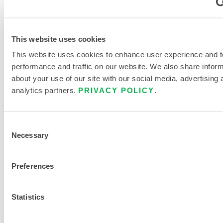
This website uses cookies
This website uses cookies to enhance user experience and t
performance and traffic on our website. We also share infor
about your use of our site with our social media, advertising 
analytics partners.
PRIVACY POLICY
.
DOCUMENTACIÓN DEL
PRODUCTO
Consent
CHEMMAX 4 PLUS PROTECCIÓN
Necessary
Selection
QUÍMICA SUPERIOR Y
AVANZADA. AHORA CON EL
Preferences
RESPALDO DE PERMASURE
Statistics
TABLA DE TALLAS DE ROPA
QUÍMICA Y DESECHABLE