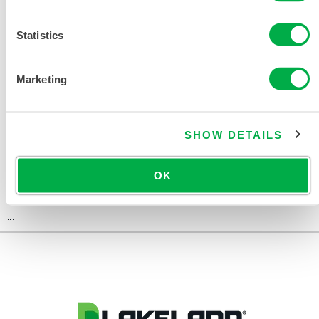
TABLA DE TALLAS DE ROPA
QUÍMICA Y DESECHABLE
Statistics
DOCUMENTOS RELACIONADOS
Marketing
SHOW DETAILS
Disponible en estas regiones de venta: CANADÁ, EE.UU.,
MÉXICO, CHINA, ÁFRICA, ASIA, OCEANÍA, AMÉRICA DEL
OK
SUR.
...