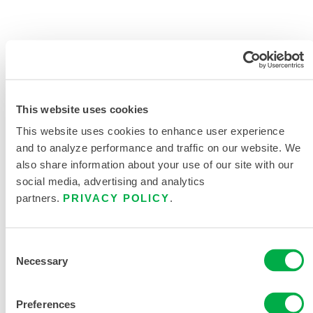
SOLICITAR MÁS INFORMACIÓN
This website uses cookies
This website uses cookies to enhance user experience
and to analyze performance and traffic on our website. We
also share information about your use of our site with our
social media, advertising and analytics
DOCUMENTACIÓN DEL
partners.
PRIVACY POLICY
.
PRODUCTO
CLEANMAX VESTIDO CTL191CM
Consent
Necessary
Selection
CATÁLOGO DE PRODUCTOS PARA
ENTORNOS CRÍTICOS
Preferences