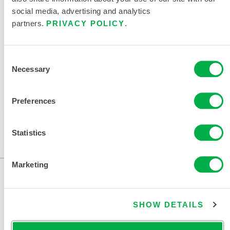
social media, advertising and analytics
partners.
PRIVACY POLICY
.
DOCUMENTOS RELACIONADOS
Consent
Necessary
Selection
Disponible en estas regiones de venta: CHINA, ASIA.
Preferences
Este producto no suele venderse en su región. Puede
cambiar su región en la parte superior de la página.
Statistics
Marketing
SHOW DETAILS