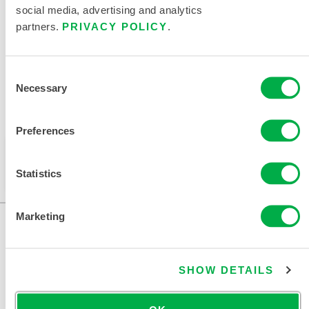
social media, advertising and analytics
partners.
PRIVACY POLICY
.
DOCUMENTOS RELACIONADOS
Consent
Necessary
Selection
Disponible en estas regiones de venta: CHINA, ASIA.
Preferences
Este producto no suele venderse en su región. Puede
cambiar su región en la parte superior de la página.
Statistics
Marketing
SHOW DETAILS