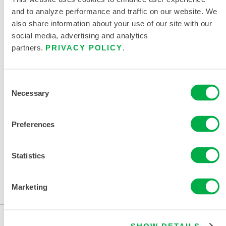
PRODUCTO
and to analyze performance and traffic on our website. We
also share information about your use of our site with our
MICROMAX NS FICHA DE DATOS
social media, advertising and analytics
partners.
PRIVACY POLICY
.
TABLA DE TALLAS DE ROPA
QUÍMICA Y DESECHABLE
Consent
DOCUMENTOS RELACIONADOS
Necessary
Selection
Preferences
Statistics
Disponible en estas regiones de venta: CANADÁ, EE.UU.,
MÉXICO.
Marketing
...
SHOW DETAILS