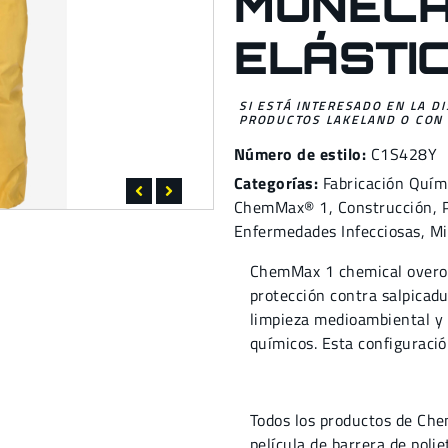
MUÑECA
ELÁSTI
SI ESTÁ INTERESADO EN LA D
PRODUCTOS LAKELAND O CON 
Número de estilo:
C1S428Y
Categorías:
Fabricación Quím
ChemMax® 1,
Construcción
,
Enfermedades Infecciosas
,
Mi
ChemMax 1 chemical overol 
protección contra salpicadur
limpieza medioambiental y 
químicos. Esta configuraci
Todos los productos de Che
película de barrera de polie