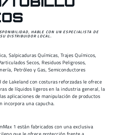
/TOBILLO
COS
ISPONIBILIDAD, HABLE CON UN ESPECIALISTA DE
SU DISTRIBUIDOR LOCAL.
ica
,
Salpicaduras Químicas
,
Trajes Químicos
,
Particulados Secos
,
Residuos Peligrosos
,
nería
,
Petróleo y Gas
,
Semiconductores
de Lakeland con costuras reforzadas le ofrece
as de líquidos ligeros en la industria general, la
las aplicaciones de manipulación de productos
ón incorpora una capucha.
mMax 1 están fabricados con una exclusiva
tileno que le ofrece protección frente a