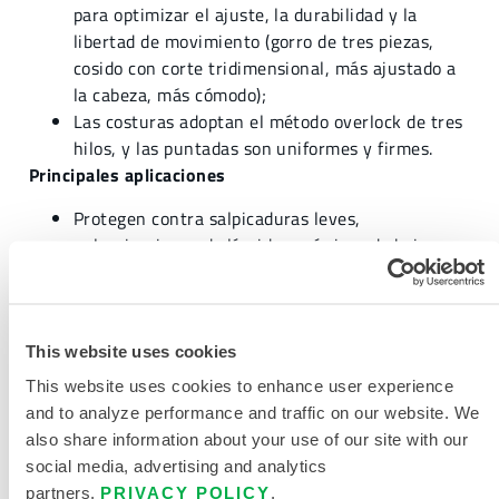
para optimizar el ajuste, la durabilidad y la
libertad de movimiento (gorro de tres piezas,
cosido con corte tridimensional, más ajustado a
la cabeza, más cómodo);
Las costuras adoptan el método overlock de tres
hilos, y las puntadas son uniformes y firmes.
Principales aplicaciones
Protegen contra salpicaduras leves,
pulverizaciones de líquidos químicos de bajo
riesgo y polvo seco nocivo
Operaciones de pulverización de pintura
Protección contra partículas y polvo radiactivos
en la industria nuclear
This website uses cookies
Operaciones de procesamiento de alimentos
This website uses cookies to enhance user experience
Procesamiento electrónico, montaje, etc.
and to analyze performance and traffic on our website. We
Medicina y salud
also share information about your use of our site with our
Protección contra aceites y resinas
social media, advertising and analytics
partners.
PRIVACY POLICY
.