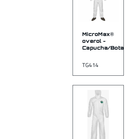
MicroMax®
overol -
Capucha/Botas
TG414