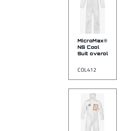
MicroMax®
NS Cool
Suit overol
COL412