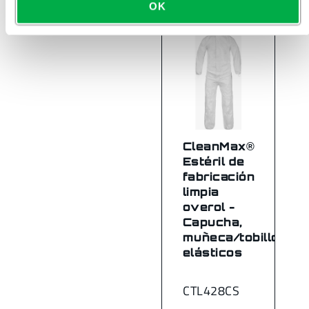
OK
CleanMax®
Estéril de
fabricación
limpia
overol -
Capucha,
muñeca/tobillo
elásticos
CTL428CS