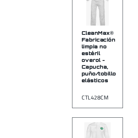
CleanMax®
Fabricación
limpia no
estéril
overol -
Capucha,
puño/tobillo
elásticos
CTL428CM