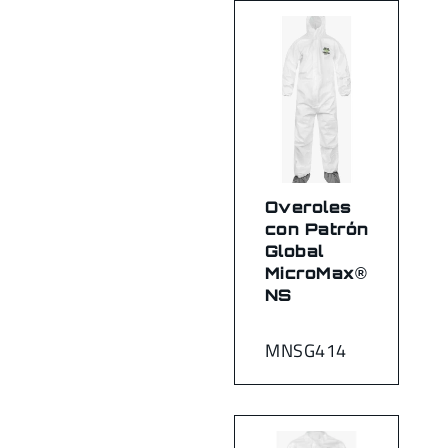
Overoles
con Patrón
Global
MicroMax®
NS
MNSG414