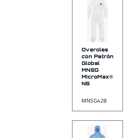
Overoles
con Patrón
Global
MNSG
MicroMax®
NS
MNSG428