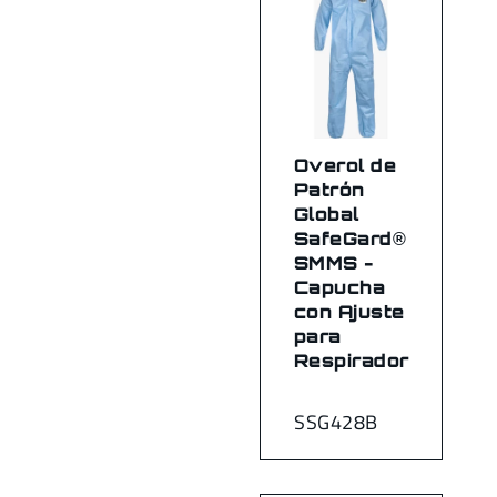
Overol de
Patrón
Global
SafeGard®
SMMS -
Capucha
con Ajuste
para
Respirador
SSG428B