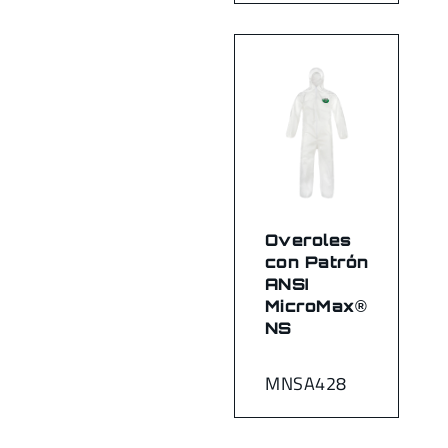
Overoles
con Patrón
ANSI
MicroMax®
NS
MNSA428