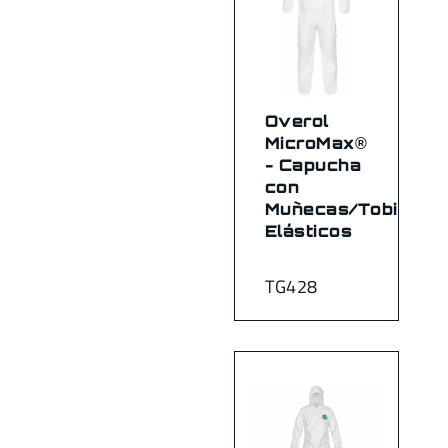
Overol
MicroMax®
- Capucha
con
Muñecas/Tobillos
Elásticos
TG428