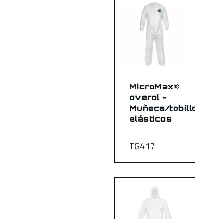
MicroMax®
overol -
Muñeca/tobillo
elásticos
TG417