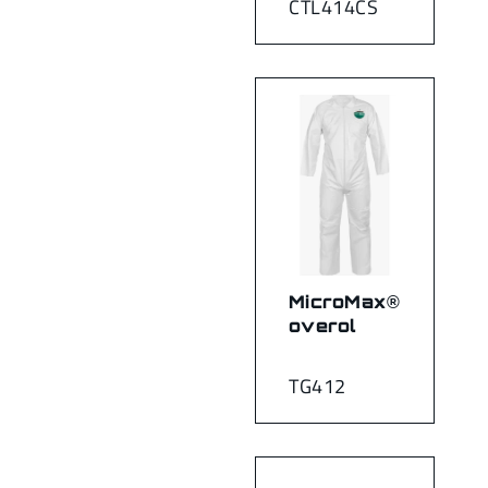
CTL414CS
MicroMax®
overol
TG412