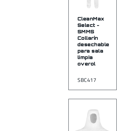
CleanMax
Select -
SMMS
Collarín
desechable
para sala
limpia
overol
SBC417