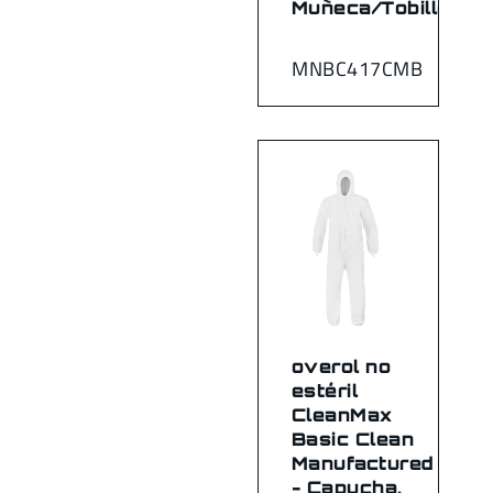
Muñeca/Tobillo
MNBC417CMB
overol no
estéril
CleanMax
Basic Clean
Manufactured
- Capucha,