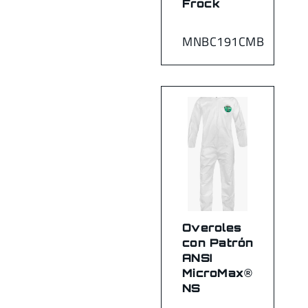
Frock
MNBC191CMB
Overoles
con Patrón
ANSI
MicroMax®
NS