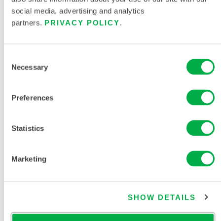
social media, advertising and analytics
partners.
PRIVACY POLICY
.
Consent
Necessary
Selection
CleanMax®
Preferences
Fabricación
limpia no
estéril
Statistics
overol con
capucha y
botas
Marketing
incorporadas
CTL414CM
SHOW DETAILS