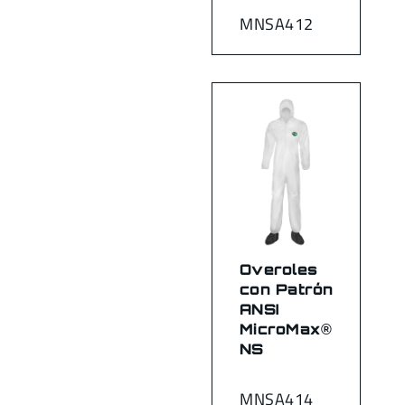
MNSA412
Overoles
con Patrón
ANSI
MicroMax®
NS
MNSA414