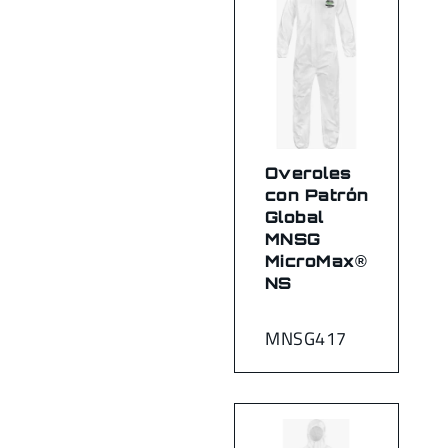
Overoles
con Patrón
Global
MNSG
MicroMax®
NS
MNSG417