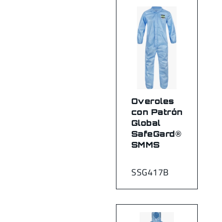
Overoles
con Patrón
Global
SafeGard®
SMMS
SSG417B