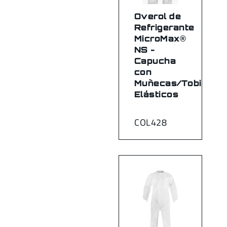
Overol de
Refrigerante
MicroMax®
NS -
Capucha
con
Muñecas/Tobillos
Elásticos
COL428