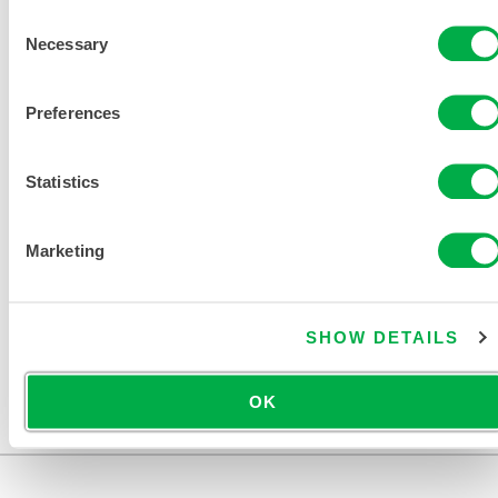
EQUIPOS DE PROTECCIÓN
Consent
PARA PRIMEROS
Necessary
Selection
INTERVINIENTES
Preferences
911 EQUIPO DE EXTRICACIÓN
TABLA DE TALLAS
Statistics
DOCUMENTOS
RELACIONADOS
Marketing
SHOW DETAILS
Disponible en estas regiones de venta: EE.UU.,
CANADÁ, MÉXICO.
OK
...