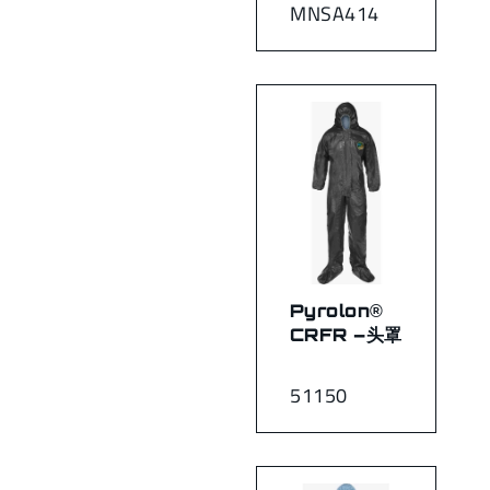
MNSA414
Pyrolon®
CRFR –头罩
51150