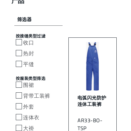
产品
筛选器
按接缝类型过滤
收口
热封
平缝
按服装类型筛选
围裙
背带工装裤
电弧闪光防护
连体工装裤
外套
连体衣
AR33-BO-
大褂
TSP