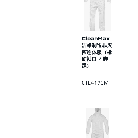
CleanMax
洁净制造非灭
菌连体服（橡
筋袖口 / 脚
踝）
CTL417CM