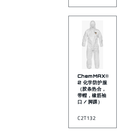
ChemMAX®
2 化学防护服
（胶条热合，
带帽，橡筋袖
口 / 脚踝）
C2T132