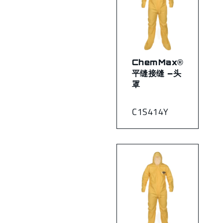
ChemMax®
平缝接缝 –头
罩
C1S414Y