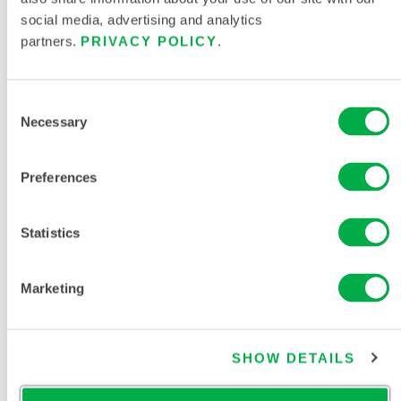
式连体服
social media, advertising and analytics
partners.
PRIVACY POLICY
.
MNSA428
Consent
Necessary
Selection
Preferences
Statistics
Marketing
MicroMax®
NS全球版型
MNSG 防护服
SHOW DETAILS
MNSG428