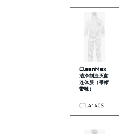
CleanMax
洁净制造灭菌
连体服（带帽
带靴）
CTL414CS