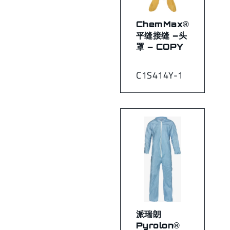
ChemMax®
平缝接缝 –头
罩 – COPY
C1S414Y-1
派瑞朗
Pyrolon®