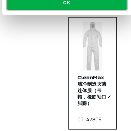
OK
CleanMax
洁净制造灭菌
连体服（带
帽，橡筋袖口 /
脚踝）
CTL428CS