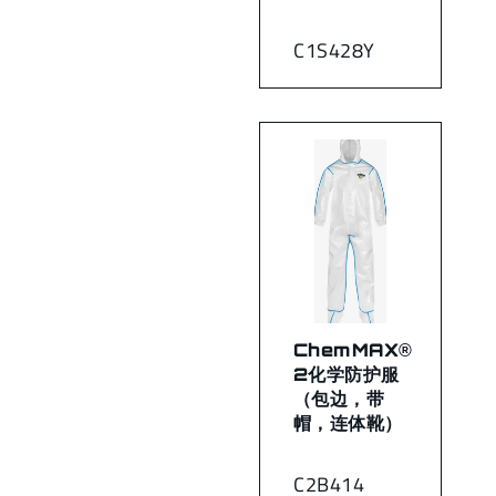
C1S428Y
ChemMAX®
2化学防护服
（包边，带
帽，连体靴）
C2B414