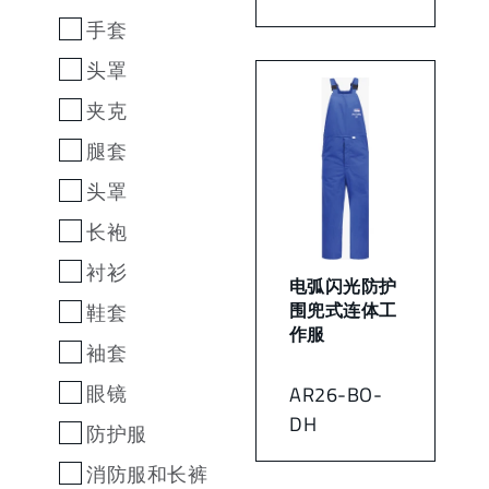
手套
头罩
夹克
腿套
头罩
长袍
衬衫
电弧闪光防护
鞋套
围兜式连体工
作服
袖套
眼镜
AR26-BO-
DH
防护服
消防服和长裤