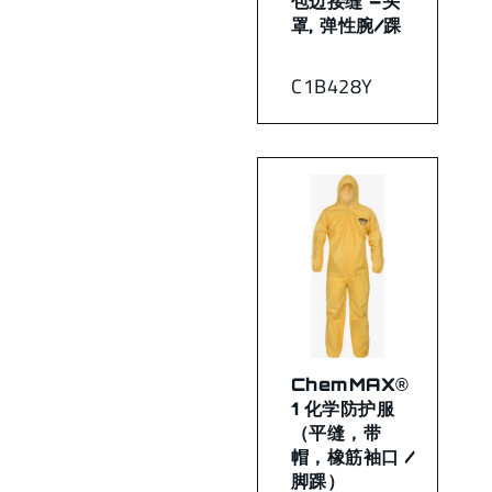
包边接缝 –头
罩, 弹性腕/踝
C1B428Y
ChemMAX®
1 化学防护服
（平缝，带
帽，橡筋袖口 /
脚踝）