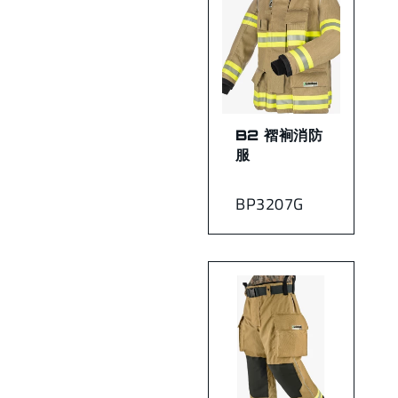
B2 褶裥消防
服
BP3207G