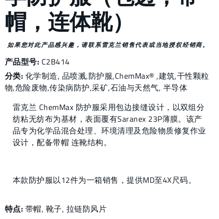
帽，连体靴）
如果您对此产品感兴趣，请联系雷克兰销售代表或当地授权经销商。
产品型号:
C2B414
分类:
化学制造
,
品喷溅
,
防护服
,
ChemMax®
,
建筑
,
干性颗粒
物
,
危险废物
,
传染病防护
,
采矿
,
石油与天然气
,
半导体
雷克兰 ChemMax 防护服采用包边接缝设计，以双组分
纺粘无纺布为基材，表面覆有Saranex 23P薄膜。该产
品专为化学品混合处理、环境清理及危险物质修复作业
设计，配备带帽 连靴结构。
本款防护服以12件为一箱销售，提供MD至4X尺码。
特点:
带帽, 靴子, 拉链防风片