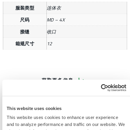
服装类型
连体衣
尺码
MD – 4X
接缝
收口
箱规尺寸
12
获取更多信息
This website uses cookies
This website uses cookies to enhance user experience
and to analyze performance and traffic on our website. We