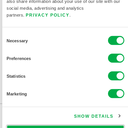
also share information about your use of our site with our
产品资料
social media, advertising and analytics
partners.
PRIVACY POLICY
.
CHEMMAX 2 数据表
限次性与化学防护服尺码表
Consent
Necessary
Selection
相关文件
Preferences
Statistics
可在以下销售区域购买：加拿大、美国、墨西哥。
Marketing
...
SHOW DETAILS