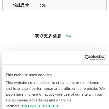
箱规尺寸
100
获取更多信息
This website uses cookies
产品资料
This website uses cookies to enhance user experience
and to analyze performance and traffic on our website. We
MICROMAX NS 数据表
also share information about your use of our site with our
social media, advertising and analytics
partners.
PRIVACY POLICY
.
限次性与化学防护服尺码表