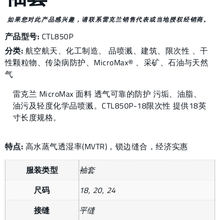
如果您对此产品感兴趣，请联系雷克兰销售代表或当地授权经销商。
产品型号:
CTL850P
分类:
航空航天
、
化工制造
、
品喷溅
、
建筑
、
限次性
、
干
性颗粒物
、
传染病防护
、
MicroMax®
、
采矿
、
石油与天然
气
雷克兰 MicroMax 面料 透气可靠的防护 污垢、油脂、
油污及轻度化学品喷溅。CTL850P-18限次性 提供18英
寸长度规格。
特点:
高水蒸气透湿率(MVTR)，锁边缝合，经济实惠
服装类型
袖套
尺码
18, 20, 24
接缝
平缝