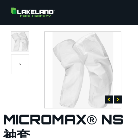
MICROMAX® NS
袖套