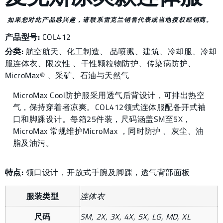
如果您对此产品感兴趣，请联系雷克兰销售代表或当地授权经销商。
产品型号:
COL412
分类:
航空航天
、
化工制造
、
品喷溅
、
建筑
、
冷却服
、
冷却
服连体衣
、
限次性
、
干性颗粒物防护
、
传染病防护
、
MicroMax®
、
采矿
、
石油与天然气
MicroMax Cool防护服采用透气后背设计，可排出热空
气，保持穿着者凉爽。COL412领式连体服配备开式袖
口和脚踝设计。每箱25件装，尺码涵盖SM至5X，
MicroMax 常规维护MicroMax ，同时防护 、灰尘、油
脂及油污。
特点:
领口设计，开放式手腕及脚踝，透气背部面板
服装类型
连体衣
尺码
SM, 2X, 3X, 4X, 5X, LG, MD, XL