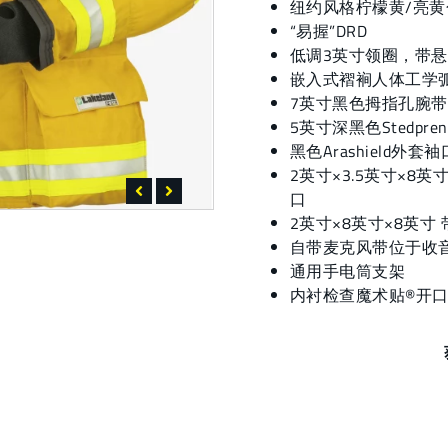
纽约风格柠檬黄/亮黄色
“易握”DRD
低调3英寸领圈，带
嵌入式褶裥人体工学
7英寸黑色拇指孔腕
5英寸深黑色Stedpre
黑色Arashield
2英寸×3.5英寸×
口
2英寸×8英寸×8英
自带麦克风带位于收
通用手电筒支架
内衬检查魔术贴®开