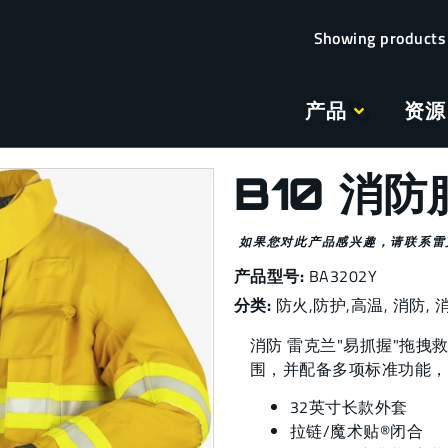
产品
资源
B10 消防
如果您对此产品感兴趣，请联系雷
产品型号:
BA3202Y
分类:
防火,防护
,
高温
,
消防
,
消防 雷克兰"易抓握"拖
围，并配备多项标准功能，
32英寸长款外套
拉链/魔术贴®闭合