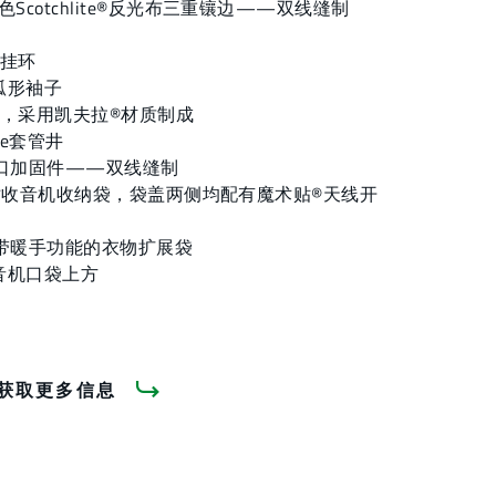
Scotchlite®反光布三重镶边——双线缝制
悬挂环
弧形袖子
带，采用凯夫拉®材质制成
ne套管井
外套袖口加固件——双线缝制
8英寸收音机收纳袋，袋盖两侧均配有魔术贴®天线开
寸 带暖手功能的衣物扩展袋
音机口袋上方
口
获取更多信息