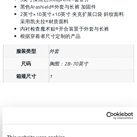
黑色Arashield®外套与长裤 加固件
2英寸×10英寸×10英寸 夹克扩展口袋 斜纹面料
采用凯夫拉®材质面料
内衬检查魔术贴®开合装置于外套与长裤
根据穿着者尺寸定制的产品
服装类型
外套
尺码
胸围：28-70英寸
箱规尺寸
1
获取更多信息