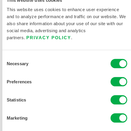
This website uses cookies
This website uses cookies to enhance user experience
and to analyze performance and traffic on our website. We
also share information about your use of our site with our
social media, advertising and analytics
产品资料
partners.
PRIVACY POLICY
.
OSX A10 突击外套
Consent
供一线响应人员使用的防护战斗服
Necessary
Selection
911 救援战斗服尺码表
Preferences
相关文件
Statistics
Marketing
销售区域：美国、加拿大、墨西哥、南美洲、大洋洲、非
洲。