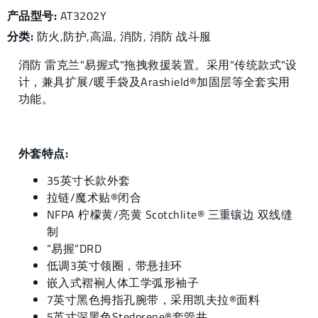
产品型号:
AT3202Y
分类:
防火,防护
,
高温
,
消防
,
消防 战斗服
消防 雷克兰"易握式"拖拽救援装置。采用"传统款式"设
计，兼具扩展/暖手袋及Arashield®加固层等全套实用
功能。
外套特点:
35英寸长款外套
拉链/魔术贴®闭合
NFPA 柠檬黄/亮黄 Scotchlite® 三重镶边 双线缝
制
“易握”DRD
低调3英寸领圈，带悬挂环
嵌入式褶裥人体工学弧形袖子
7英寸黑色拇指孔腕带，采用凯夫拉®面料
5英寸深黑色Stedprene®套管井