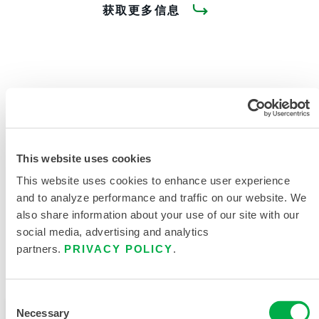
获取更多信息
产品资料
This website uses cookies
This website uses cookies to enhance user experience
相关文件
and to analyze performance and traffic on our website. We
also share information about your use of our site with our
social media, advertising and analytics
partners.
PRIVACY POLICY
.
可在以下销售区域购买：中国、亚洲。
Consent
Necessary
此产品通常不在您所在的区域销售。您可以在页面顶部
Selection