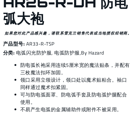
AR26-R-DH 防电
弧大袍
如果您对此产品感兴趣，请联系雷克兰销售代表或当地授权经销商。
产品型号:
AR33-R-TSP
分类:
电弧闪光
防护服,
电弧防护服
,
By Hazard
防电弧长袍采用连续5厘米宽的魔法贴条，并配有
三枚魔法扣环加固。
领口采用立领设计，领口处以魔术贴粘合。袖口
同样通过魔术扣紧固。
可与防电弧面罩、防电弧手套及防电弧护腿配合
使用。
不易产生电弧的金属辅助件或附件不被采用。