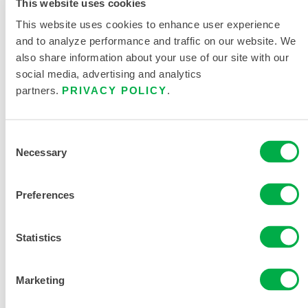
This website uses cookies
This website uses cookies to enhance user experience
and to analyze performance and traffic on our website. We
also share information about your use of our site with our
social media, advertising and analytics
产品资料
partners.
PRIVACY POLICY
.
CLEANMAX带帽连体服 CTL428CM
Consent
关键环境产品目录
Necessary
Selection
限次性与化学防护服尺码表
Preferences
相关文件
Statistics
Marketing
销售区域包括：加拿大、美国、墨西哥、中国、非洲、亚