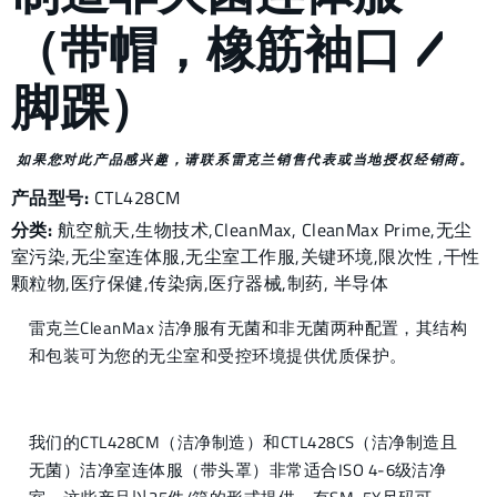
（带帽，橡筋袖口 /
脚踝）
如果您对此产品感兴趣，请联系雷克兰销售代表或当地授权经销商。
产品型号:
CTL428CM
分类:
航空航天
,
生物技术
,
CleanMax
,
CleanMax Prime
,
无尘
室污染
,
无尘室连体服
,
无尘室工作服
,
关键环境
,
限次性
,
干性
颗粒物
,
医疗保健
,
传染病
,
医疗器械
,
制药
,
半导体
雷克兰CleanMax 洁净服有无菌和非无菌两种配置，其结构
和包装可为您的无尘室和受控环境提供优质保护。
我们的CTL428CM（洁净制造）和CTL428CS（洁净制造且
无菌）洁净室连体服（带头罩）非常适合ISO 4-6级洁净