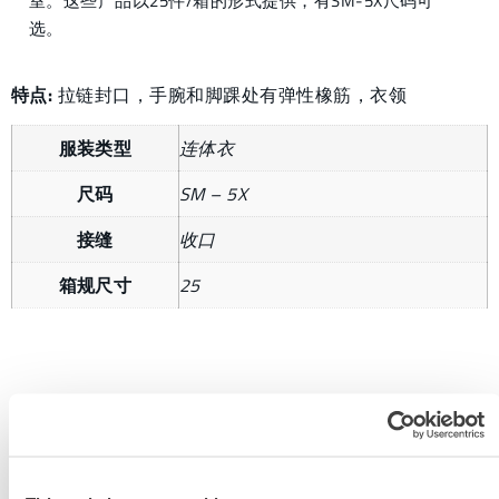
室。这些产品以25件/箱的形式提供，有SM-5X尺码可
选。
特点:
拉链封口，手腕和脚踝处有弹性橡筋，衣领
服装类型
连体衣
尺码
SM – 5X
接缝
收口
箱规尺寸
25
获取更多信息