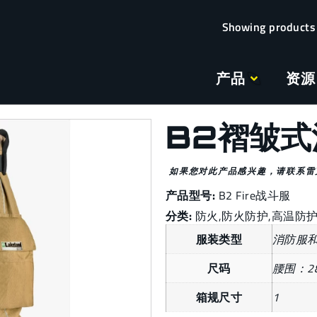
产品
资源
B2褶皱式
如果您对此产品感兴趣，请联系雷
产品型号:
B2 Fire战斗服
分类:
防火
,
防火防护
,
高温防
服装类型
消防服
尺码
腰围：2
箱规尺寸
1