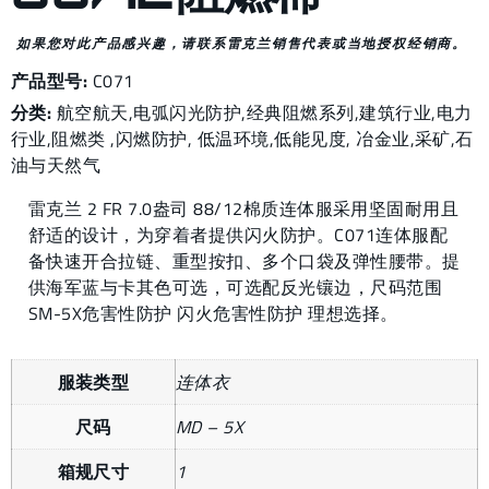
如果您对此产品感兴趣，请联系雷克兰销售代表或当地授权经销商。
产品型号:
C071
分类:
航空航天
,
电弧闪光防护
,
经典阻燃系列
,
建筑行业
,
电力
行业
,
阻燃类
,
闪燃防护
,
低温环境
,
低能见度
,
冶金业
,
采矿
,
石
油与天然气
雷克兰 2 FR 7.0盎司 88/12棉质连体服采用坚固耐用且
舒适的设计，为穿着者提供闪火防护。C071连体服配
备快速开合拉链、重型按扣、多个口袋及弹性腰带。提
供海军蓝与卡其色可选，可选配反光镶边，尺码范围
SM-5X危害性防护 闪火危害性防护 理想选择。
服装类型
连体衣
尺码
MD – 5X
箱规尺寸
1