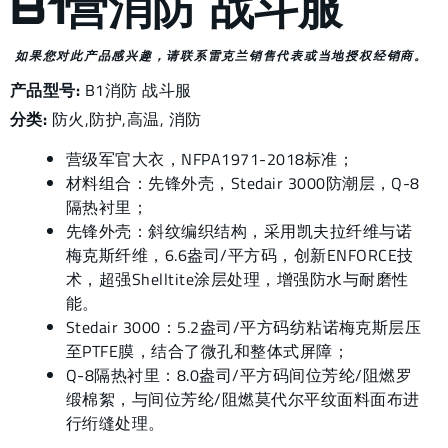
B1营消防 战斗服
如果您对此产品感兴趣，请联系雷克兰销售代表或当地授权经销商。
产品型号:
B1消防 战斗服
分类:
防火,防护
,
高温
,
消防
营级军官大衣，NFPA1971-2018标准；
材料组合：先锋外壳，Stedair 3000防潮层，Q-8
隔热衬里；
先锋外壳：斜纹编织结构，采用凯夫拉纤维与诺
梅克斯纤维，6.6盎司/平方码，创新ENFORCE技
术，超强Shelltite涂层处理，增强防水与耐磨性
能。
Stedair 3000：5.2盎司/平方码纺粘诺梅克斯层压
至PTFE膜，结合了微孔和整体式屏障；
Q-8隔热衬里：8.0盎司/平方码间位芳纶/阻燃罗
缎棉絮，与间位芳纶/阻燃莫代尔平纹面料面布进
行绗缝处理。