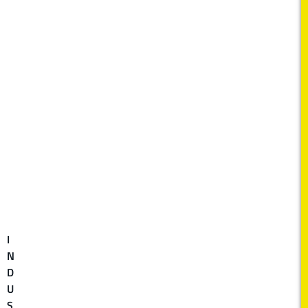
I
N
D
U
S