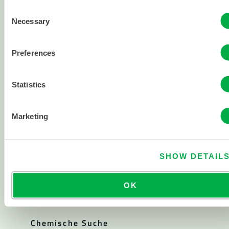
Consent
Alle Produkte
Necessary
Selection
Über
Preferences
Über Lakeland
Unternehmensgeschichte
Statistics
Karriere
Marketing
Investor Relations
Politiken
Ressourcen
SHOW DETAIL
Blogs und Artikel
Kataloge
OK
Sterilitätszertifikate
Chemische Suche