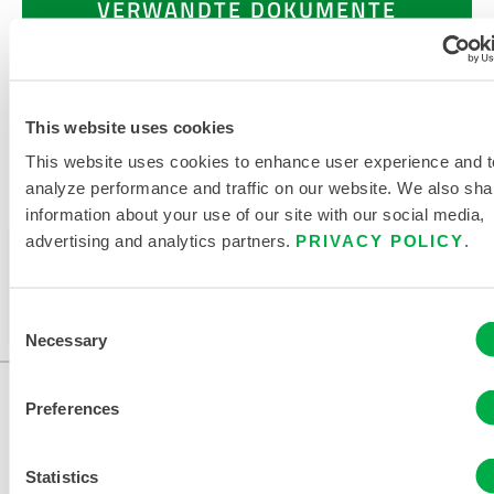
VERWANDTE DOKUMENTE
This website uses cookies
Erhältlich in diesen Verkaufsregionen: KANADA, MEXIKO,
This website uses cookies to enhance user experience and t
SÜDAMERIKA, EUROPA, INDIEN, OZEANIEN, AFRIKA,
analyze performance and traffic on our website. We also sha
NAHER OSTEN, MITTELAMERIKA, RUSSLAND.
information about your use of our site with our social media,
advertising and analytics partners.
PRIVACY POLICY
.
Dieses Produkt wird normalerweise nicht in Ihrer
Region verkauft. Sie können Ihre Region oben auf
der Seite ändern.
Consent
Necessary
Selection
Preferences
Statistics