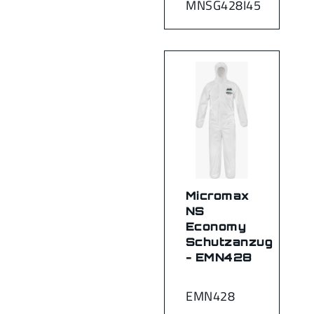
MNSG428I45
Micromax
NS
Economy
Schutzanzug
- EMN428
EMN428