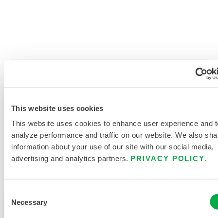
PRODUKTLITERATUR
VERWANDTE DOKUMENTE
This website uses cookies
This website uses cookies to enhance user experience and t
analyze performance and traffic on our website. We also sha
information about your use of our site with our social media,
Erhältlich in diesen Verkaufsregionen: KANADA, MEXIKO,
advertising and analytics partners.
PRIVACY POLICY
.
SÜDAMERIKA, EUROPA, INDIEN, OZEANIEN, AFRIKA,
NAHER OSTEN, MITTELAMERIKA, RUSSLAND.
Consent
Necessary
Dieses Produkt wird normalerweise nicht in Ihrer
Selection
Region verkauft. Sie können Ihre Region oben auf