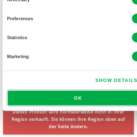
Selection
Preferences
PRODUKTLITERATUR
Statistics
VERWANDTE DOKUMENTE
Marketing
SHOW DETAIL
Verfügbar in diesen Verkaufsregionen: SÜDAMERIKA,
EUROPA, INDIEN, OZEANIEN, AFRIKA, NAHER OSTEN,
MITTELAMERIKA, RUSSLAND.
OK
Dieses Produkt wird normalerweise nicht in Ihrer
Region verkauft. Sie können Ihre Region oben auf
der Seite ändern.