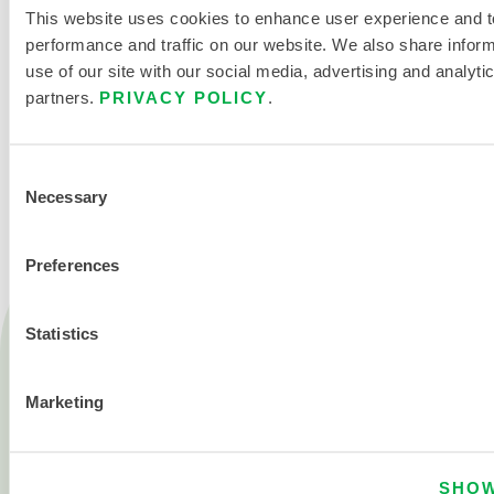
This website uses cookies to enhance user experience and t
performance and traffic on our website. We also share infor
use of our site with our social media, advertising and analyti
partners.
PRIVACY POLICY
.
KONTAKT
Consent
Necessary
Selection
Preferences
Produkte
Statistics
Feuer
Chemisch
Marketing
Reinraum
Alle Produkte
SHOW