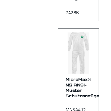
7428B
MicroMax®
NS ANSI-
Muster
Schutzanzüge
MNSA412