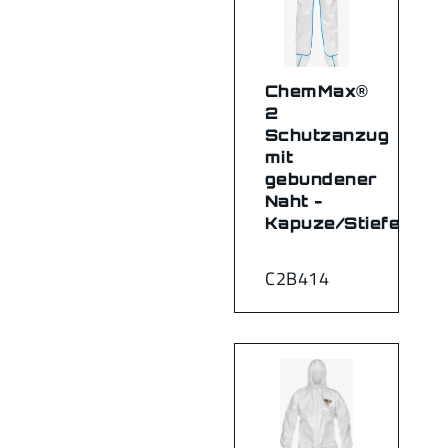
ChemMax®
2
Schutzanzug
mit
gebundener
Naht -
Kapuze/Stiefel
C2B414