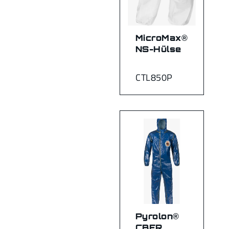
MicroMax®
NS-Hülse
CTL850P
Pyrolon®
CBFR