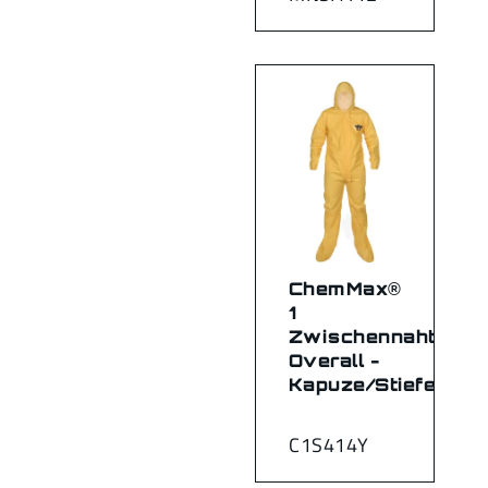
ChemMax®
1
Zwischennaht-
Overall -
Kapuze/Stiefel
C1S414Y