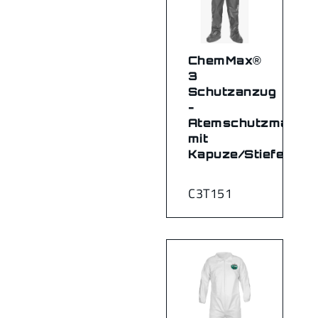
ChemMax®
3
Schutzanzug
-
Atemschutzmaske
mit
Kapuze/Stiefel
C3T151