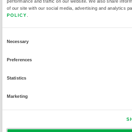
performance and traffic on our website. We also share infor
of our site with our social media, advertising and analytics p
POLICY
.
Consent
Necessary
Selection
Preferences
ChemMax®
4 Plus Tan
Coverall -
Statistics
Atemschutzmaske
mit
Marketing
Kapuze/Stiefel/Sti
C4T165T
S