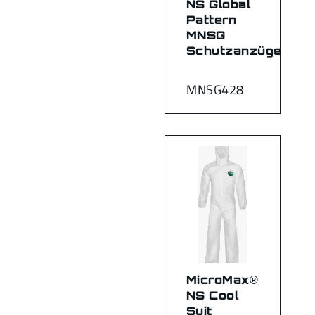
NS Global
Pattern
MNSG
Schutzanzüge
MNSG428
MicroMax®
NS Cool
Suit