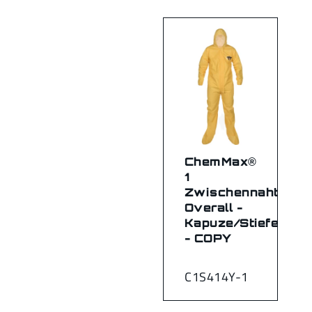
ChemMax®
1
Zwischennaht-
Overall -
Kapuze/Stiefel
- COPY
C1S414Y-1