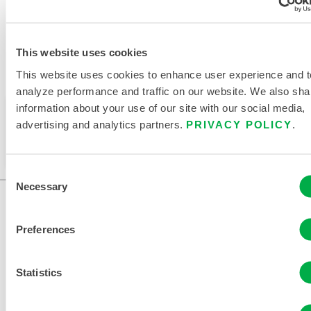
This website uses cookies
This website uses cookies to enhance user experience and t
Verfügbar in diesen Verkaufsregionen: CHINA, ASIEN.
analyze performance and traffic on our website. We also sha
information about your use of our site with our social media,
Dieses Produkt wird normalerweise nicht in Ihrer
advertising and analytics partners.
PRIVACY POLICY
.
Region verkauft. Sie können Ihre Region oben auf
der Seite ändern.
Consent
Necessary
Selection
Preferences
Statistics