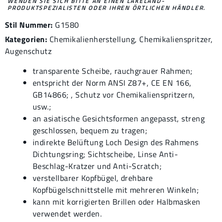
WENDEN SIE SICH BITTE AN EINEN LAKELAND-
PRODUKTSPEZIALISTEN ODER IHREN ÖRTLICHEN HÄNDLER.
Stil Nummer:
G1580
Kategorien:
Chemikalienherstellung
,
Chemikalienspritzer
,
Augenschutz
transparente Scheibe, rauchgrauer Rahmen;
entspricht der Norm ANSI Z87+, CE EN 166,
GB14866; , Schutz vor Chemikalienspritzern,
usw.;
an asiatische Gesichtsformen angepasst, streng
geschlossen, bequem zu tragen;
indirekte Belüftung Loch Design des Rahmens
Dichtungsring; Sichtscheibe, Linse Anti-
Beschlag-Kratzer und Anti-Scratch;
verstellbarer Kopfbügel, drehbare
Kopfbügelschnittstelle mit mehreren Winkeln;
kann mit korrigierten Brillen oder Halbmasken
verwendet werden.