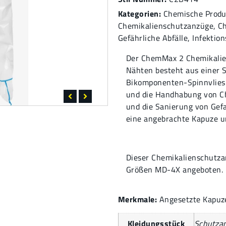
Kategorien:
Chemische Produ
Chemikalienschutzanzüge
,
C
Gefährliche Abfälle
,
Infektio
Der ChemMax 2 Chemikalie
Nähten besteht aus einer 
Bikomponenten-Spinnvlies-S
und die Handhabung von C
und die Sanierung von Gefa
eine angebrachte Kapuze un
Dieser Chemikalienschutzan
Größen MD-4X angeboten.
Merkmale:
Angesetzte Kapuze
Kleidungsstück
Schutza