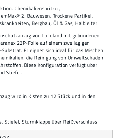
ktion
,
Chemikalienspritzer
,
hemMax® 2,
Bauwesen
,
Trockene Partikel
,
nskrankheiten
,
Bergbau
,
Öl & Gas
,
Halbleiter
nschutzanzug von Lakeland mit gebundenen
Saranex 23P-Folie auf einem zweilagigen
ubstrat. Er eignet sich ideal für das Mischen
hemikalien, die Reinigung von Umweltschäden
hrstoffen. Diese Konfiguration verfügt über
d Stiefel.
zug wird in Kisten zu 12 Stück und in den
, Stiefel, Sturmklappe über Reißverschluss
nzug