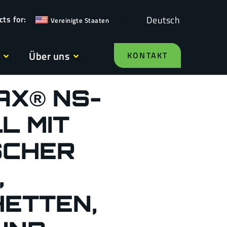
Deutsch
Vereinigte Staaten
Über uns
KONTAKT
AX® NS-
L MIT
SCHER
,
ETTEN,