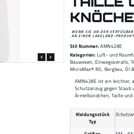
TAILLE 
KNÖCH
WENN SIE AN DER VERFÜGBARK
AN EINEN LAKELAND-PRODUKT
Stil Nummer:
AMN428E
Kategorien:
Luft- und Raumf
Bauwesen
,
Einwegoveralls
,
T
MicroMax® NS
,
Bergbau
,
Öl 
AMN428E ist ein leichter,
Schutzanzug gegen Staub un
Ärmelbündchen, Taille und
Kleidungsstück
Schutza
Typ
Größen
SM - 5X