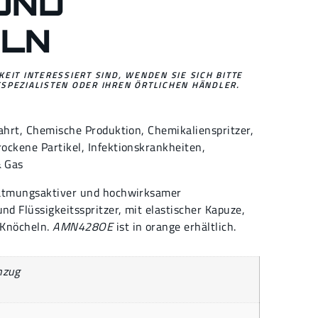
UND
ELN
EIT INTERESSIERT SIND, WENDEN SIE SICH BITTE
SPEZIALISTEN ODER IHREN ÖRTLICHEN HÄNDLER.
ahrt
,
Chemische Produktion
,
Chemikalienspritzer
,
rockene Partikel
,
Infektionskrankheiten
,
& Gas
 atmungsaktiver und hochwirksamer
d Flüssigkeitsspritzer, mit elastischer Kapuze,
 Knöcheln.
AMN428OE
ist in orange erhältlich.
nzug