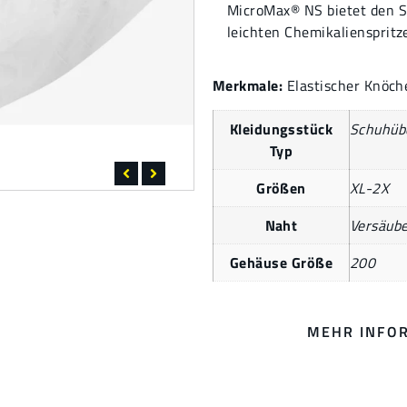
MicroMax® NS bietet den Sc
leichten Chemikalienspritz
Merkmale:
Elastischer Knöch
Kleidungsstück
Schuhüb
Typ
Größen
XL-2X
Naht
Versäube
Gehäuse Größe
200
MEHR INFO