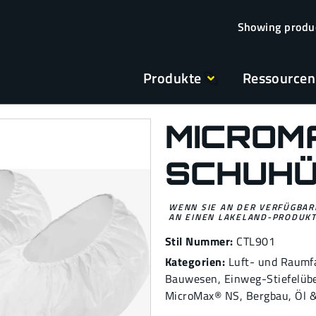
Produkte
Ressourcen
MICROM
SCHUH
WENN SIE AN DER VERFÜGBARK
AN EINEN LAKELAND-PRODUKT
Stil Nummer:
CTL901
Kategorien:
Luft- und Raumf
Bauwesen
,
Einweg-Stiefelüb
MicroMax® NS
,
Bergbau
,
Öl 