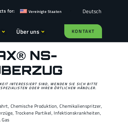
Deutsch
Vereinigte Staaten
Über uns
KONTAKT
AX® NS-
ÜBERZUG
EIT INTERESSIERT SIND, WENDEN SIE SICH BITTE
SPEZIALISTEN ODER IHREN ÖRTLICHEN HÄNDLER.
ahrt
,
Chemische Produktion
,
Chemikalienspritzer
,
erzüge
,
Trockene Partikel
,
Infektionskrankheiten
,
& Gas