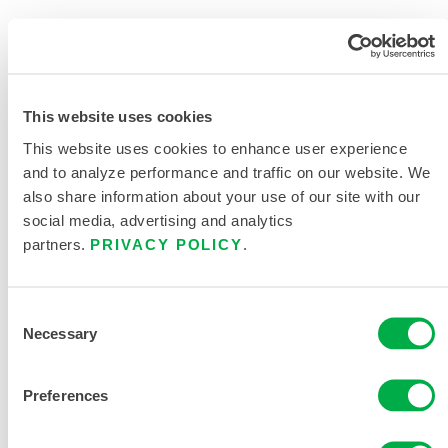
SOLICITAR MÁS INFORMACIÓN
This website uses cookies
This website uses cookies to enhance user experience
and to analyze performance and traffic on our website. We
also share information about your use of our site with our
social media, advertising and analytics
partners.
PRIVACY POLICY
.
DOCUMENTACIÓN DEL
PRODUCTO
Consent
MICROMAX MONOS NS GLOBAL
Necessary
Selection
PATTERN FICHA DE DATOS
CATÁLOGO DE ROPA DE
Preferences
PROTECCIÓN QUÍMICA Y
DESECHABLE