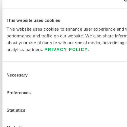
ENTORNOS CRÍTICOS
TABLA DE TALLAS DE ROPA
QUÍMICA Y DESECHABLE
This website uses cookies
This website uses cookies to enhance user experience and t
DOCUMENTOS RELACIONADOS
performance and traffic on our website. We also share infor
about your use of our site with our social media, advertising 
analytics partners.
PRIVACY POLICY
.
Disponible en estas regiones de venta: CANADÁ, EE.UU.,
Consent
Necessary
MÉXICO, CHINA, ÁFRICA, ASIA, OCEANÍA, AMÉRICA DEL
Selection
SUR, ANTÁRTIDA.
Preferences
...
Statistics