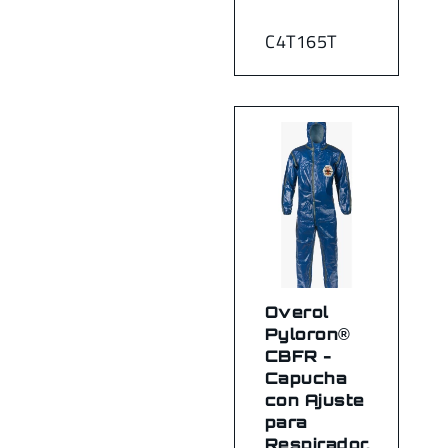
C4T165T
Overol
Pyloron®
CBFR -
Capucha
con Ajuste
para
Respirador,