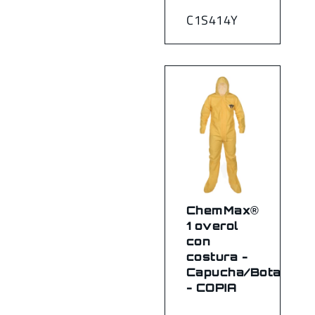
C1S414Y
ChemMax®
1 overol
con
costura -
Capucha/Botas
- COPIA