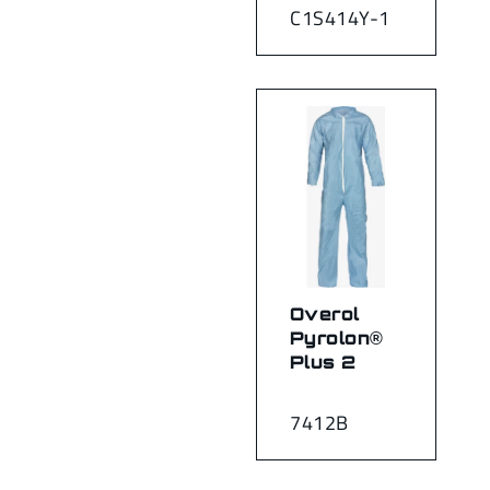
C1S414Y-1
Overol
Pyrolon®
Plus 2
7412B