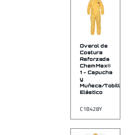
Overol de
Costura
Reforzada
ChemMax®
1 - Capucha
y
Muñeca/Tobillo
Elástico
C1B428Y