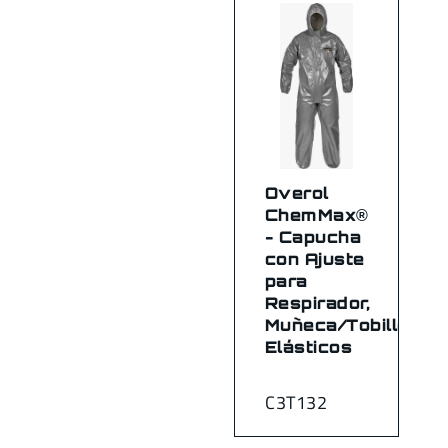
Overol
ChemMax®
- Capucha
con Ajuste
para
Respirador,
Muñeca/Tobillo
Elásticos
C3T132