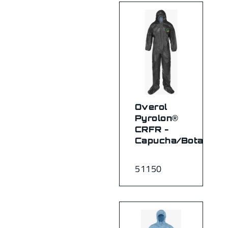
Overol
Pyrolon®
CRFR -
Capucha/Botas
51150