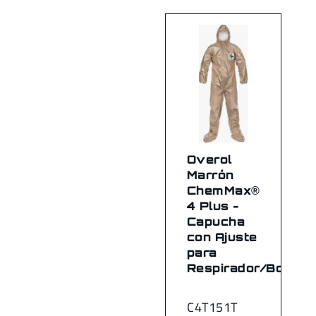
Overol
Marrón
ChemMax®
4 Plus -
Capucha
con Ajuste
para
Respirador/Botas
C4T151T