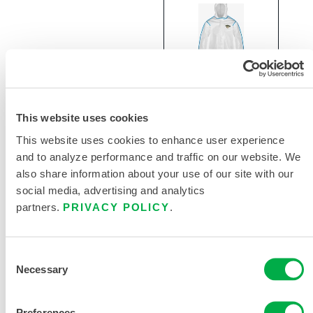
This website uses cookies
Overol con
This website uses cookies to enhance user experience
Costura
and to analyze performance and traffic on our website. We
Reforzada
also share information about your use of our site with our
ChemMax®
social media, advertising and analytics
-
partners.
PRIVACY POLICY
.
Capucha/Botas
C2B414
Consent
Necessary
Selection
Preferences