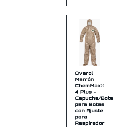
Overol
Marrón
ChemMax®
4 Plus -
Capucha/Botas/So
para Botas
con Ajuste
para
Respirador