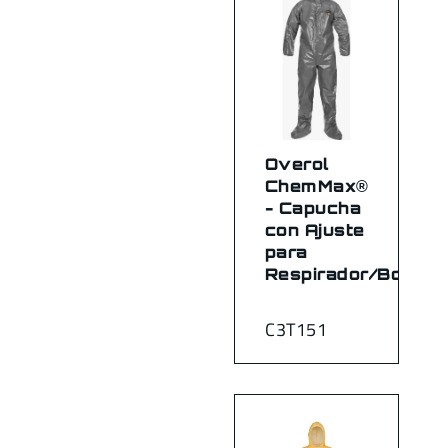
Overol
ChemMax®
- Capucha
con Ajuste
para
Respirador/Botas
C3T151