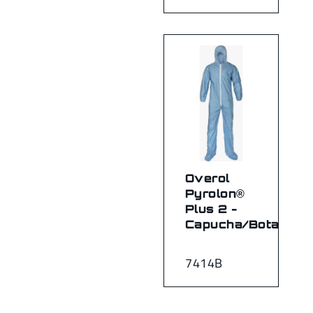
Overol
Pyrolon®
Plus 2 -
Capucha/Botas
7414B