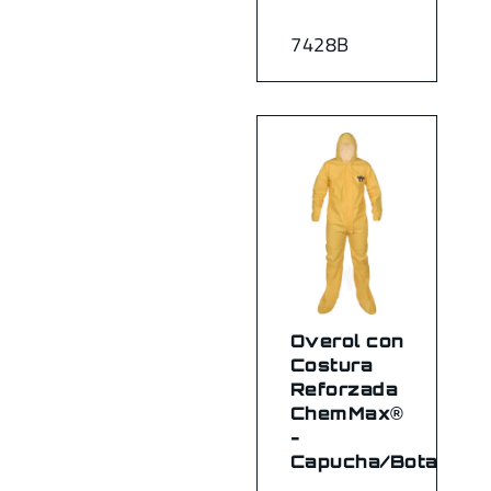
7428B
Overol con
Costura
Reforzada
ChemMax®
-
Capucha/Botas