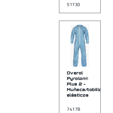
51730
Overol
Pyrolon®
Plus 2 -
Muñeca/tobillo
elásticos
7417B