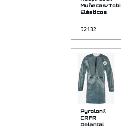
Muñecas/Tobillos
Elásticos
52132
Pyrolon®
CRFR
Delantal