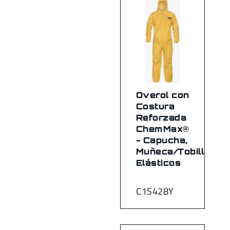
Overol con
Costura
Reforzada
ChemMax®
- Capucha,
Muñeca/Tobillo
Elásticos
C1S428Y