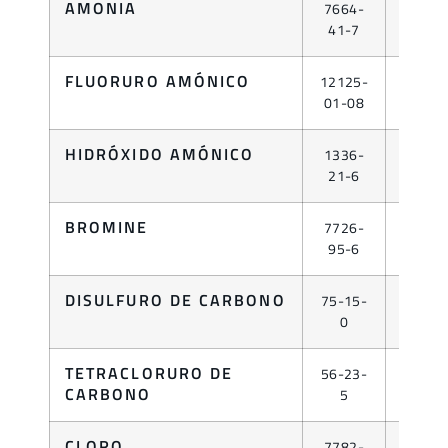
AMONIA
7664-
GAS
41-7
FLUORURO AMÓNICO
12125-
LÍQUID
01-08
HIDRÓXIDO AMÓNICO
1336-
LÍQUID
21-6
BROMINE
7726-
LÍQUID
95-6
DISULFURO DE CARBONO
75-15-
LÍQUID
0
TETRACLORURO DE
56-23-
LÍQUID
CARBONO
5
CLORO
7782-