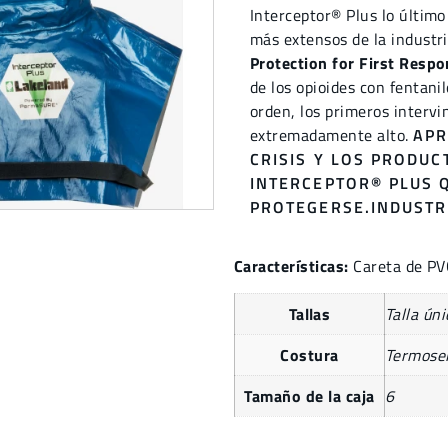
Interceptor® Plus lo último
más extensos de la industr
Protection for First Resp
de los opioides con fentanil
orden, los primeros intervi
extremadamente alto.
APR
CRISIS Y LOS PRODU
INTERCEPTOR® PLUS 
PROTEGERSE.
INDUSTR
Características:
Careta de PV
Tallas
Talla úni
Costura
Termosel
Tamaño de la caja
6