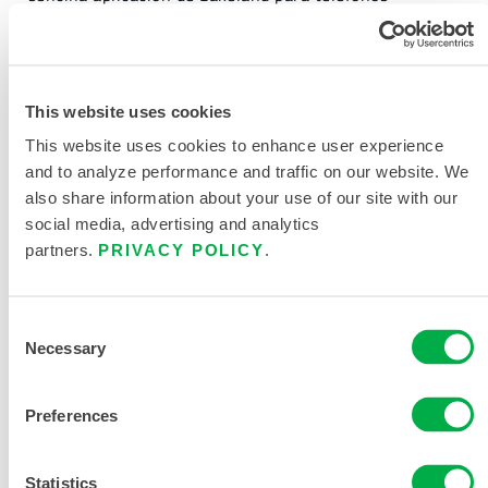
inteligentes que calcula los tiempos de uso seguro
para más de 4.000 sustancias químicas, teniendo en
cuenta el efecto de la temperatura en la tasa de
permeación y la toxicidad química. También se ha
This website uses cookies
probado contra una serie de agentes de guerra
This website uses cookies to enhance user experience
química, por lo que es adecuado para aplicaciones
and to analyze performance and traffic on our website. We
militares, antiterroristas y de defensa civil. El kit de
also share information about your use of our site with our
prueba de presión Interceptor Plus (disponible por
social media, advertising and analytics
separado) puede utilizarse para realizar pruebas de
partners.
PRIVACY POLICY
.
presión que confirmen la integridad del traje antes y
después de su uso.
Consent
Necessary
Tipo de prenda
Traje encapsulado
Selection
Costura
Termosellado
Preferences
Statistics