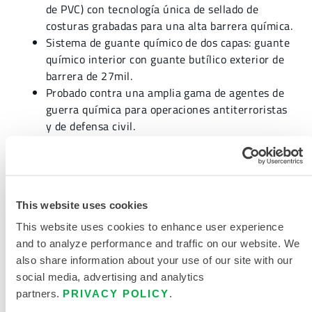
de PVC) con tecnología única de sellado de
costuras grabadas para una alta barrera química.
Sistema de guante químico de dos capas: guante
químico interior con guante butílico exterior de
barrera de 27mil.
Probado contra una amplia gama de agentes de
guerra química para operaciones antiterroristas
y de defensa civil.
Dos válvulas de escape montadas en la parte
trasera.
Bota de calcetín adjunta con solapas para botas.
Cada traje Interceptor se somete a una prueba
This website uses cookies
de estanqueidad al gas antes de salir de fábrica.
LOS KITS DE PRUEBA DE PRESIÓN
están
This website uses cookies to enhance user experience
disponibles por separado.
and to analyze performance and traffic on our website. We
also share information about your use of our site with our
social media, advertising and analytics
partners.
PRIVACY POLICY
.