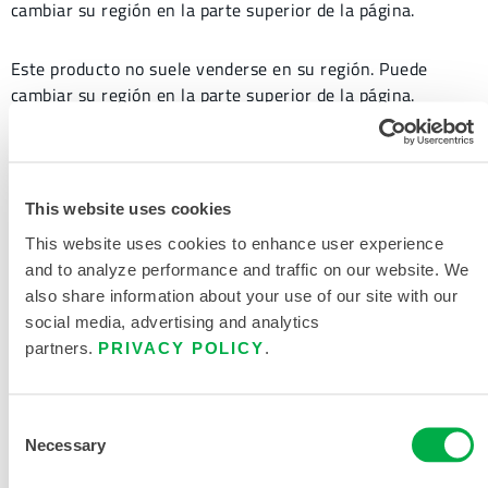
cambiar su región en la parte superior de la página.
Este producto no suele venderse en su región. Puede
cambiar su región en la parte superior de la página.
Este producto no suele venderse en su región. Puede
cambiar su región en la parte superior de la página.
This website uses cookies
Este producto no suele venderse en su región. Puede
This website uses cookies to enhance user experience
cambiar su región en la parte superior de la página.
and to analyze performance and traffic on our website. We
also share information about your use of our site with our
Este producto no suele venderse en su región. Puede
social media, advertising and analytics
cambiar su región en la parte superior de la página.
partners.
PRIVACY POLICY
.
Consent
Necessary
Selection