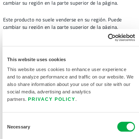
cambiar su región en la parte superior de la página.
Este producto no suele venderse en su región. Puede
cambiar su región en la parte superior de la página.
Este producto no suele venderse en su región. Puede
cambiar su región en la parte superior de la página.
This website uses cookies
Este producto no suele venderse en su región. Puede
This website uses cookies to enhance user experience
cambiar su región en la parte superior de la página.
and to analyze performance and traffic on our website. We
also share information about your use of our site with our
Este producto no suele venderse en su región. Puede
social media, advertising and analytics
cambiar su región en la parte superior de la página.
partners.
PRIVACY POLICY
.
Consent
Necessary
Selection