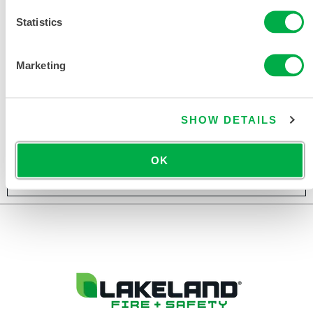
Statistics
Marketing
SHOW DETAILS
MICROMAX® NS COOL SUIT OVEROL
OK
COL412