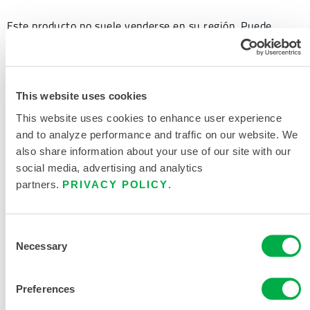
Este producto no suele venderse en su región. Puede
cambiar su región en la parte superior de la página.
Este producto no suele venderse en su región. Puede
cambiar su región en la parte superior de la página.
This website uses cookies
This website uses cookies to enhance user experience
Este producto no suele venderse en su región. Puede
and to analyze performance and traffic on our website. We
cambiar su región en la parte superior de la página.
also share information about your use of our site with our
social media, advertising and analytics
partners.
PRIVACY POLICY
.
Consent
Necessary
Selection
Preferences