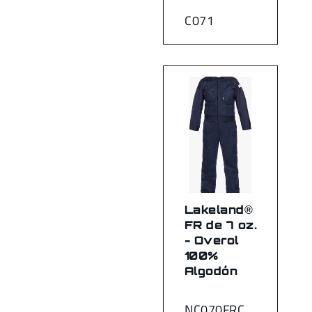
C071
Lakeland®
FR de 7 oz.
- Overol
100%
Algodón
NC070FRC