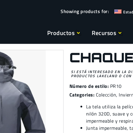
Esta
Productos
Recursos
CHAQUE
SI ESTÁ INTERESADO EN LA D
PRODUCTOS LAKELAND O CON 
Número de estilo:
PR10
Categories:
Colección
,
Invier
La tela utiliza la pelí
nilón 320D, suave y c
impermeable y respira
Junta impermeable, ta